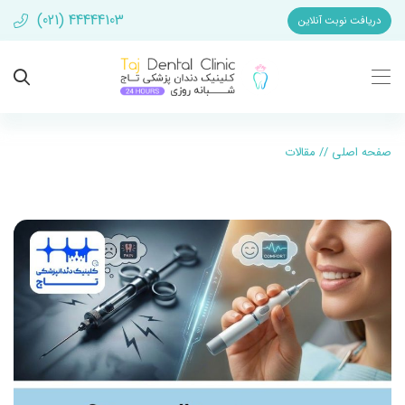
(021) 44444103
دریافت نوبت آنلاین
صفحه اصلی
//
مقالات