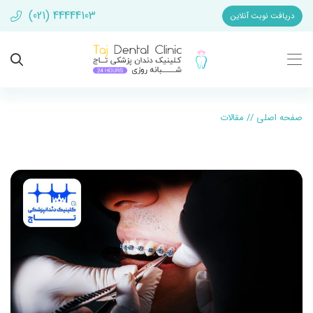
(021) 44444103
دریافت نوبت آنلاین
صفحه اصلی
//
مقالات