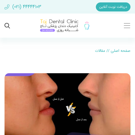
(021) 44444103
دریافت نوبت آنلاین
صفحه اصلی
//
مقالات