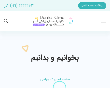
(021) 44444103
دریافت نوبت آنلاین
بخوانیم و بدانیم
صفحه اصلی
//
جراحی