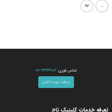
...
93
تماس فوری:
44444103-021
دریافت نوبت آنلاین
تعرفه خدمات کلینیک تاج