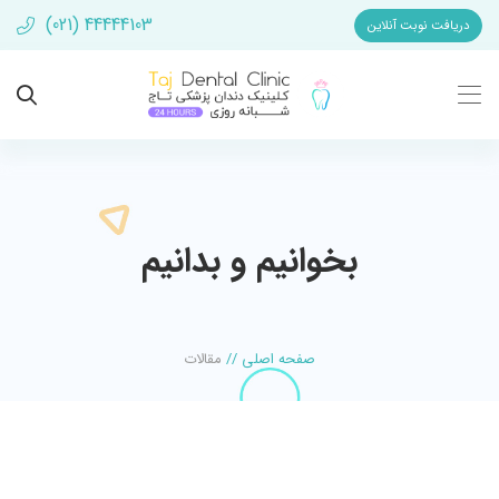
(021) 44444103
دریافت نوبت آنلاین
بخوانیم و بدانیم
صفحه اصلی
//
مقالات