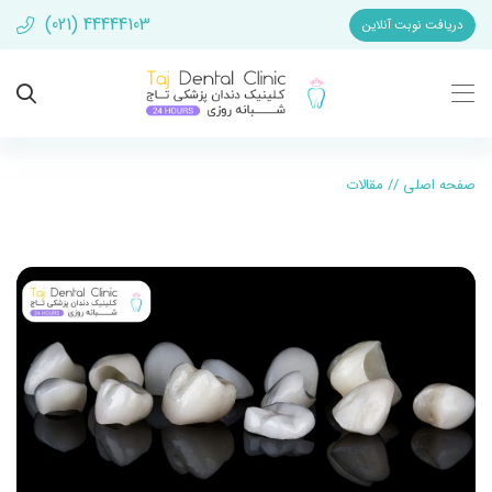
(021) 44444103
دریافت نوبت آنلاین
صفحه اصلی
//
مقالات