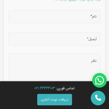
تماس فوری:
44444103-021
دریافت نوبت آنلاین