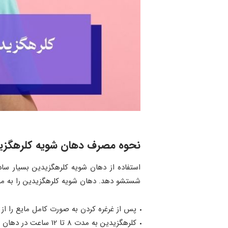
نحوه مصرف دهان شویه کلرهگزید
شستشو دهد. دهان شویه کلرهگزیدین را به مدت 30 تا 60 ثانیه در دهان نگه دارید تا اثر آن تقویت شود. نکات کلیدی مهم مصرف کلرهگزیدین شامل م
پس از غرغره کردن به صورت کامل مایع را از دهان خو
کلرهگزیدین به مدت 8 تا 12 ساعت در دهان ماندگاری دارد. به اندازه کافی در تماس با دندان باقی می‌ماند تا عامل ایجاد کننده عفونت را از بین ببرد یا مهار کند.