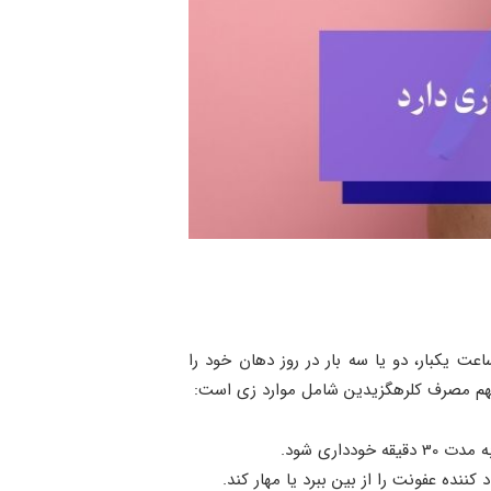
 از دهان شویه کلرهگزیدین بسیار ساده است. با پیروی از دستورالعمل‌های دندانپزشک، بیمار باید هر 8 تا 12 ساعت یکبار، دو یا سه بار در روز دهان خود را
اری شود.