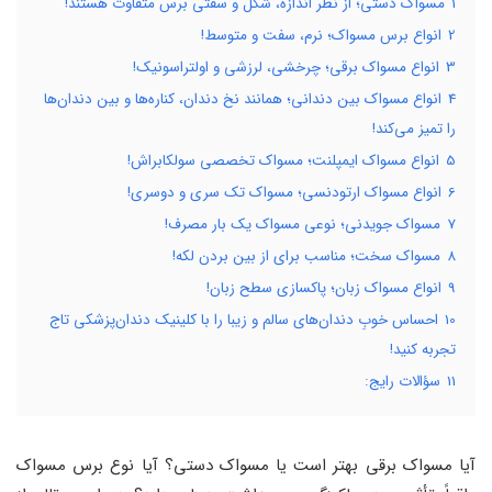
1
مسواک دستی؛ از نظر اندازه، شکل و سفتی برس متفاوت هستند!
2
انواع برس مسواک؛ نرم، سفت و متوسط!
3
انواع مسواک برقی؛ چرخشی، لرزشی و اولتراسونیک!
4
انواع مسواک بین دندانی؛ همانند نخ دندان، کناره‌ها و بین دندان‌ها
را تمیز می‌کند!
5
انواع مسواک ایمپلنت؛ مسواک تخصصی سولکابراش!
6
انواع مسواک ارتودنسی؛ مسواک تک سری و دوسری!
7
مسواک جویدنی؛ نوعی مسواک یک بار مصرف!
8
مسواک سخت؛ مناسب برای از بین بردن لکه!
9
انواع مسواک زبان؛ پاکسازی سطح زبان!
10
احساس خوبِ دندان‌های سالم و زیبا را با کلینیک دندان‌پزشکی تاج
تجربه کنید!
11
سؤالات رایج:
آیا مسواک برقی بهتر است یا مسواک دستی؟ آیا نوع برس مسواک