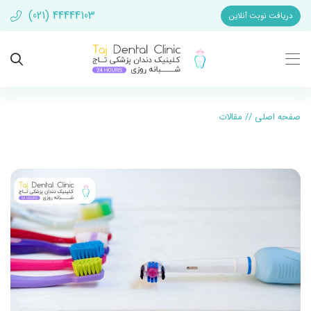
(021) 44444103
دریافت نوبت آنلاین
صفحه اصلی
//
مقالات