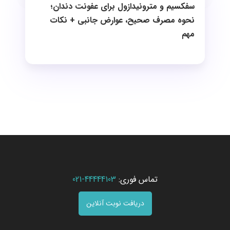
سفکسیم و مترونیدازول برای عفونت دندان؛
نحوه مصرف صحیح، عوارض جانبی + نکات
مهم
تماس فوری:
44444103-021
دریافت نوبت آنلاین