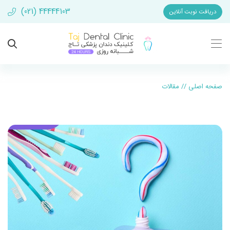
(021) 44444103
دریافت نوبت آنلاین
صفحه اصلی
//
مقالات