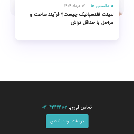
دانستنی ها
17 مرداد 1404
لمینت فلدسپاتیک چیست؟ فرآیند ساخت و
مراحل با حداقل تراش
تماس فوری:
44444103-021
دریافت نوبت آنلاین