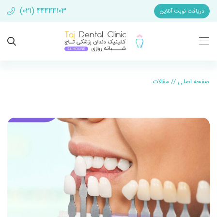
(021) 44444103
دریافت نوبت آنلاین
صفحه اصلی
//
مقالات