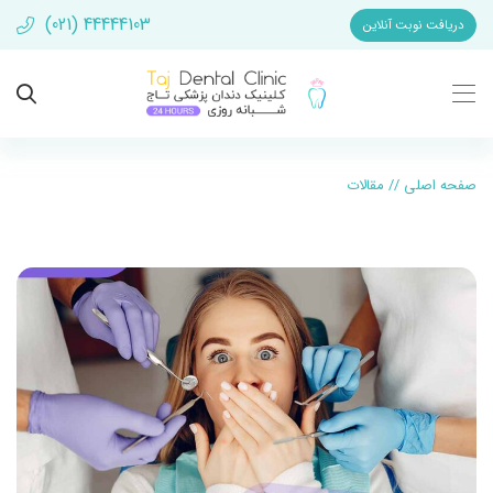
(021) 44444103
دریافت نوبت آنلاین
صفحه اصلی
//
مقالات