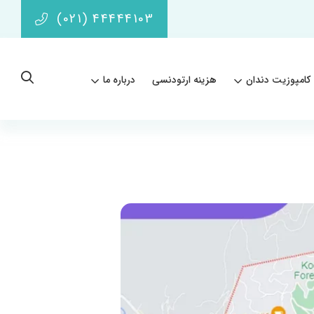
(021) 44444103
کامپوزیت دندان
هزینه ارتودنسی
درباره ما