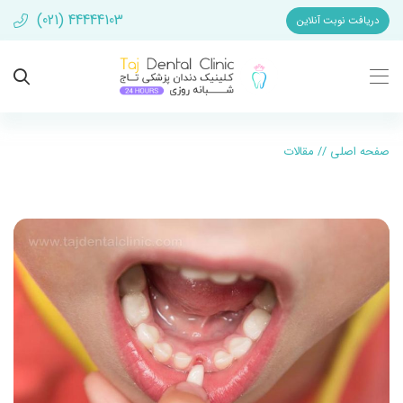
(021) 44444103
دریافت نوبت آنلاین
صفحه اصلی
//
مقالات