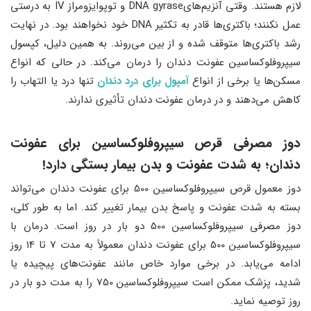
لازم هستند. وقتی آنزیم‌هایDNA gyrase و توپوایزومراز IV به درستی
عمل نکنند؛ باکتری‌ها قادر به تکثیر DNA خود نخواهند بود. در نهایت
رشد باکتری‌ها متوقف شده و از بین می‌روند. به همین دلیل، کپسول
سیپروفلوکساسین عفونت دندان را درمان می‌کند. در حالی که انواع
مسکن‌ها یا برخی از انواع
آمپول برای درد دندان
تنها درد یا التهاب را
کاهش می‌دهند و در درمان عفونت دندان تأثیری ندارند.
دوز مصرفی قرص سیپروفلوکساسین برای عفونت
دندان؛ به شدت عفونت و بدن بیمار بستگی دارد!
دوز معمول قرص سیپروفلوکساسین 500 برای عفونت دندان می‌تواند
بسته به شدت عفونت و پاسخ بدن بیمار تغییر کند. اما به طور کلی،
دوز مصرفی سیپروفلوکساسین 500 دو بار در روز است. درمان با
سیپروفلوکساسین 500 برای عفونت دندان معمولاً به مدت 7 تا 14 روز
ادامه می‌یابد. در برخی موارد خاص مانند عفونت‌های پیچیده یا
شدید، پزشک ممکن است سیپروفلوکساسین 750 را به مدت دو بار در
روز توصیه نماید​.