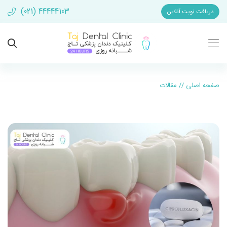
(021) 44444103
دریافت نوبت آنلاین
صفحه اصلی
//
مقالات